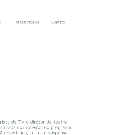
i
Fotos&Vídeos
Contato
irista de TV e diretor de teatro
inspirada nos roteiros do programa
ão científica, terror e suspense