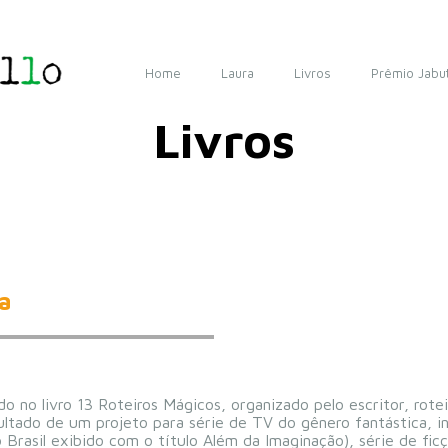
Home
Laura
Livros
Prêmio Jabut
Livros
a
o no livro 13 Roteiros Mágicos, organizado pelo escritor, rote
esultado de um projeto para série de TV do gênero fantástica, 
Brasil exibido com o título Além da Imaginação), série de ficç